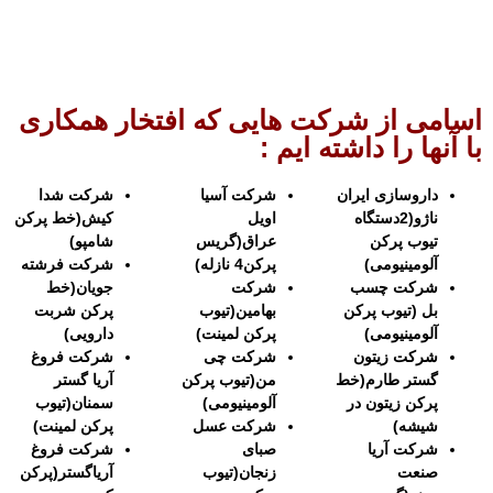
سامی از شرکت هایی که افتخار همکاری
ا آنها را داشته ایم :
داروسازی ایران
شرکت آسیا
شرکت شدا
ناژو(2دستگاه
اویل
کیش(خط پرکن
تیوب پرکن
عراق(گریس
شامپو)
آلومینیومی)
پرکن4 نازله)
شرکت فرشته
شرکت چسب
شرکت
جویان(خط
بل (تیوب پرکن
بهامین(تیوب
پرکن شربت
آلومینیومی)
پرکن لمینت)
دارویی)
شرکت زیتون
شرکت چی
شرکت فروغ
گستر طارم(خط
من(تیوب پرکن
آریا گستر
پرکن زیتون در
آلومینیومی)
سمنان(تیوب
شیشه)
شرکت عسل
پرکن لمینت)
شرکت آریا
صبای
شرکت فروغ
صنعت
زنجان(تیوب
آریاگستر(پرکن