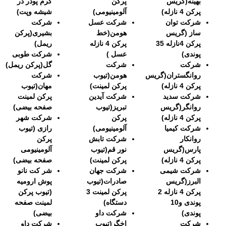
بهینه(گریس
پرکن
کرم پودر در
پرکن 4 نازله)
آلومینیومی)
شیشه وپت)
شرکت توان
شرکت عسل
شرکت
ساز (گریس
هومن(خط
بشیری(پرکن
پرکن 4نازله 35
پرکن 4 نازله
ریمل)
پوندی)
عسل )
شرکت طوبی
شرکت
شرکت
گل(پرکن ریمل)
روانگستران(گریس
هومن(تیوب
شرکت
پرکن 4 نازله)
پرکن لمینت)
مهان(تیوب
شرکت سدید
شرکت آیدین
پرکن لمینت
روانگر(گریس
تبریز(تیوب
صفحه بیضی)
پرکن 4 نازله)
پرکن
شرکت شهر
شرکت کیمیا
آلومینیومی)
رازی (تیوب
روانکار
شرکت تابش
پرکن
پارس(گریس
نور قم(تیوب
آلومینیومی
پرکن 4 نازله)
پرکن لمینت)
صفحه بیضی)
شرکت شیمی
شرکت جهان
شر کت نانو
البرز(گریس
صادرات(تیوب
پوش ارومیه
پرکن 4 نازله 2
پرکن لمینت 3
(تیوب پرکن
پوندی و10
دستگاه)
لمینت صفحه
پوندی)
شرکت داو
بیضی)
شرکت
اخگر(تیوب
شرکت داو